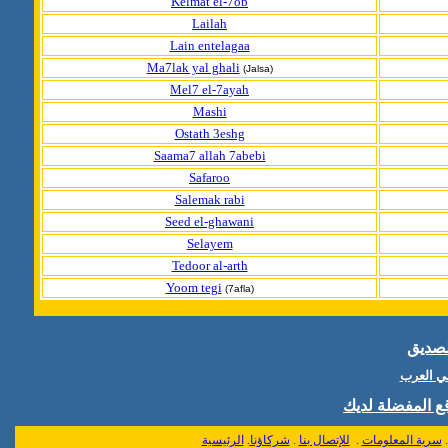
Kelmat el-7ob
Lailah
Lain entelagaa
Ma7lak yal ghali
(Jalsa)
Mel7 el-7ayah
Mashi
Ostath 3eshg
Saama7 allah 7abebi
Safaroo
Salemak rabi
Seed el-ghawani
Selayem
Tedoor al-arth
Yoom tegi
(7afla)
لصديق
ني العرب
 المفضلة لديك
الرئيسية
.
شركاؤنا
.
للإتصال بنا
.
سرية المعلومات