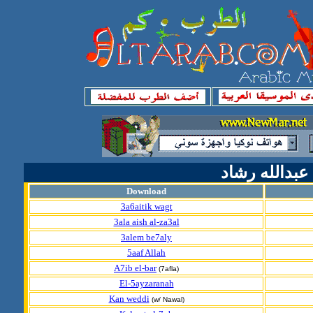
عبدالله رشاد
Download
3a6aitik wagt
3ala aish al-za3al
3alem be7aly
5aaf Allah
A7ib el-bar
(7afla)
El-5ayzaranah
Kan weddi
(w/ Nawal)