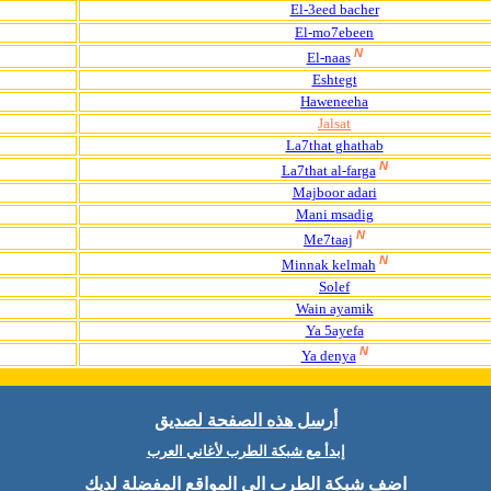
El-3eed bacher
El-mo7ebeen
N
El-naas
Eshtegt
Haweneeha
Jalsat
La7that ghathab
N
La7that al-farga
Majboor adari
Mani msadig
N
Me7taaj
N
Minnak kelmah
Solef
Wain ayamik
Ya 5ayefa
N
Ya denya
أرسل هذه الصفحة لصديق
إبدأ مع شبكة الطرب لأغاني العرب
اضف شبكة الطرب الى المواقع المفضلة لديك