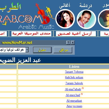
عبد العزيز الضوي
Listen
5asart 7obena
6ab3ek sekan
7aram 3aleek
N
Al-ma7abah
N
Al-mee3ad
Al-mesafaat
Ana ya naas