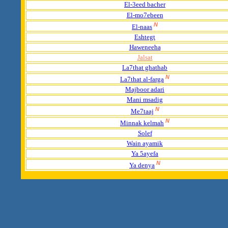
El-3eed bacher
El-mo7ebeen
N
El-naas
Eshtegt
Haweneeha
Jalsat
La7that ghathab
N
La7that al-farga
Majboor adari
Mani msadig
N
Me7taaj
N
Minnak kelmah
Solef
Wain ayamik
Ya 5ayefa
N
Ya denya