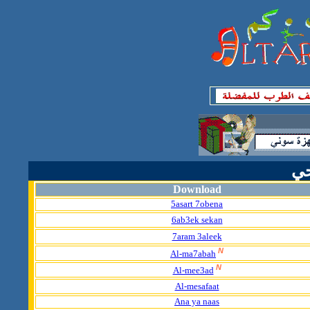
حي
Download
5asart 7obena
6ab3ek sekan
7aram 3aleek
N
Al-ma7abah
N
Al-mee3ad
Al-mesafaat
Ana ya naas