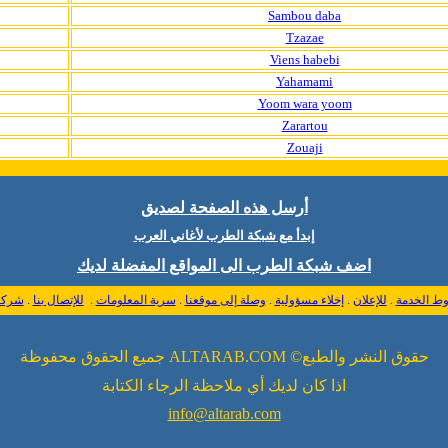
Sambou daba
Tzazae
Viens habebi
Yahamami
Yoom wara yoom
Zarartou
Zouaji
أرسل هذه الصفحة لصديق
إبدأ مع شبكة الطرب لأغاني العرب
اضف شبكة الطرب الى المواقع المفضلة لديك
شركاؤ
.
للإتصال بنا
.
سرية المعلومات
.
وصلة إلى موقعنا
.
إخلاء مسؤولية
.
للإعلان
.
ط الخدمة
حقوق النشر والطبع© ALTARAB.COM جميع الحقوق محفوظة
اذا كان لديك أي ملاحظة الرجاء الكتابة
info@altarab.com