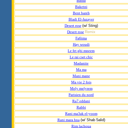
Baida
Baketni
Bent bareh
Bladi El-Jazayer
Desert rose
(w/ Sting)
Desert rose
Remix
Fa6ima
Hay woudi
Le fet ghi mneem
Le rai cset chic
Madanite
Ma ma
Mani mane
Ma vie 2 fois
Mely melyrem
Parisien du nord
Ra7 eddani
Rabbi
Rani ma3ak el-yoom
Rani mara hna
(w/ Shab 5alid)
Rim lachoua