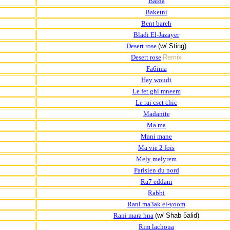
Baida
Baketni
Bent bareh
Bladi El-Jazayer
Desert rose
(w/ Sting)
Desert rose
Remix
Fa6ima
Hay woudi
Le fet ghi mneem
Le rai cset chic
Madanite
Ma ma
Mani mane
Ma vie 2 fois
Mely melyrem
Parisien du nord
Ra7 eddani
Rabbi
Rani ma3ak el-yoom
Rani mara hna
(w/ Shab 5alid)
Rim lachoua