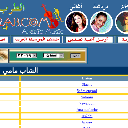
الشاب مامي
Listen
3lache
5a6ra engool
5alooni
7awalooh
Ana oualache
As7abi
Azwaw