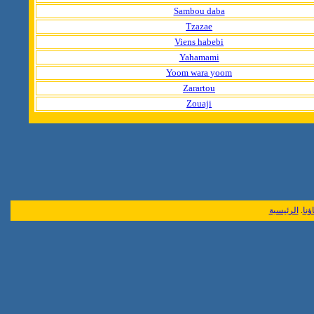
Sambou daba
Tzazae
Viens habebi
Yahamami
Yoom wara yoom
Zarartou
Zouaji
الرئيسية
.
نا