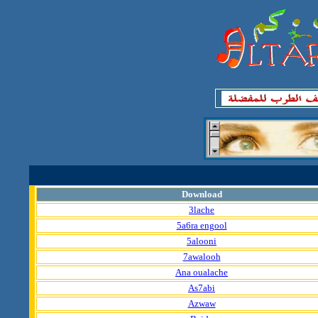
Download
3lache
5a6ra engool
5alooni
7awalooh
Ana oualache
As7abi
Azwaw